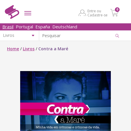
0
Entre ou
Cadastre-se
Brasil
Portugal
España
Deutschland
Home
/
Livros
/
Contra a Maré