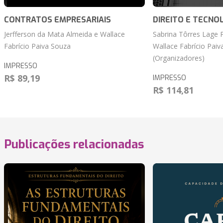
CONTRATOS EMPRESARIAIS
DIREITO E TECNO
Jerfferson da Mata Almeida e Wallace
Sabrina Tôrres Lage 
Fabrício Paiva Souza
Wallace Fabrício Paiv
(Organizadores)
IMPRESSO
R$ 89,19
IMPRESSO
R$ 114,81
Publicações relacionadas