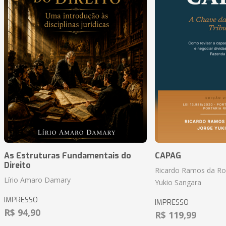
As Estruturas Fundamentais do
CAPAG
Direito
Ricardo Ramos da Roc
Lírio Amaro Damary
Yukio Sangara
IMPRESSO
IMPRESSO
R$ 94,90
R$ 119,99