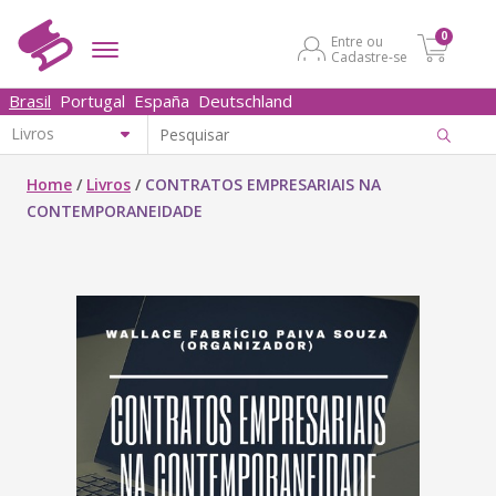
0
Entre ou
Cadastre-se
Brasil
Portugal
España
Deutschland
Home
/
Livros
/
CONTRATOS EMPRESARIAIS NA
CONTEMPORANEIDADE