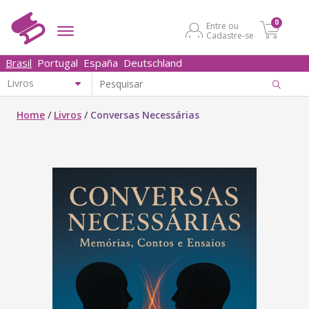
0
Entre ou
Cadastre-se
Brasil
Portugal
España
Deutschland
Home
/
Livros
/
Conversas Necessárias