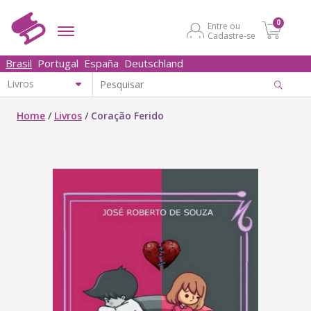
0
Entre ou
Cadastre-se
Brasil
Portugal
España
Deutschland
Home
/
Livros
/
Coração Ferido