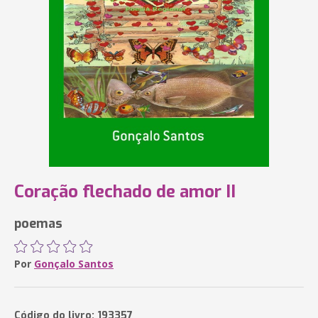
Coração flechado de amor II
poemas
Por
Gonçalo Santos
Código do livro: 193357