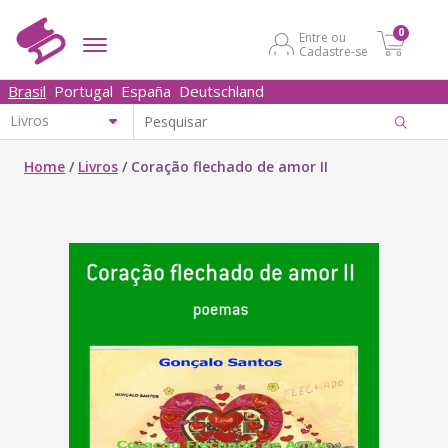
0
Entre ou
Cadastre-se
Brasil
Portugal
España
Deutschland
Home
/
Livros
/
Coração flechado de amor II