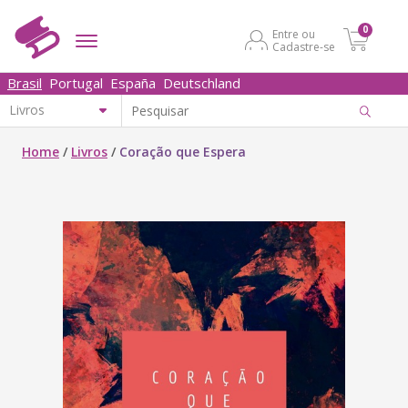
0
Entre ou
Cadastre-se
Brasil
Portugal
España
Deutschland
Home
/
Livros
/
Coração que Espera