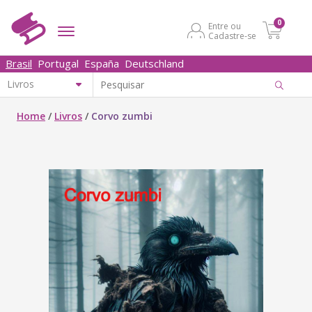
0
Entre ou
Cadastre-se
Brasil
Portugal
España
Deutschland
Home
/
Livros
/
Corvo zumbi