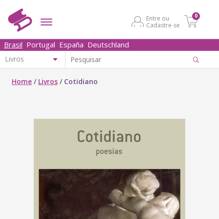
0
Entre ou
Cadastre-se
Brasil
Portugal
España
Deutschland
Home
/
Livros
/
Cotidiano