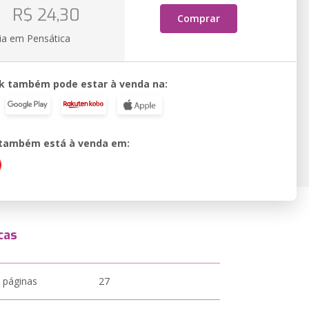
o
R$ 24,30
Comprar
ia em Pensática
k também pode estar à venda na:
o também está à venda em:
cas
 páginas
27