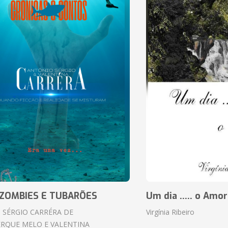
ZOMBIES E TUBARÕES
Um dia ..... o Amor
 SÉRGIO CARRÉRA DE
Virgínia Ribeiro
RQUE MELO E VALENTINA