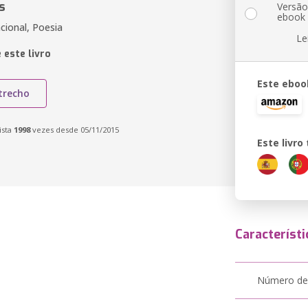
s
Versã
ebook
cional, Poesia
Le
 este livro
Este eboo
trecho
ista
1998
vezes desde 05/11/2015
Este livr
Característi
Número de