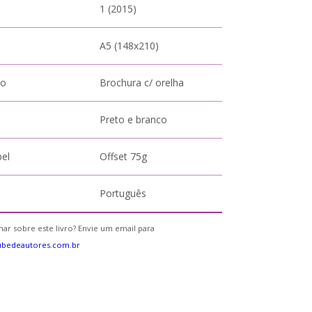
1 (2015)
A5 (148x210)
to
Brochura c/ orelha
Preto e branco
pel
Offset 75g
Português
ar sobre este livro? Envie um email para
ubedeautores.com.br