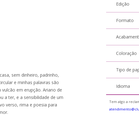
Edição
Formato
Acabamen
Coloração
Tipo de pa
casa, sem dinheiro, padrinho,
ircular e minhas palavras são
Idioma
vulcão em erupção. Ariano de
 a ter, e a sensibilidade de um
Tem algo a reclam
vo verso, rima e poesia para
atendimento@cl
mor.