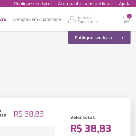
-
Publique seu livro
Acompanhe seus pedidos
Ajuda
0
Entre ou
ivro
Compras em quantidade
Cadastre-se
Publique seu livro
o
R$ 38,83
ssa
Valor total:
R$ 38,83