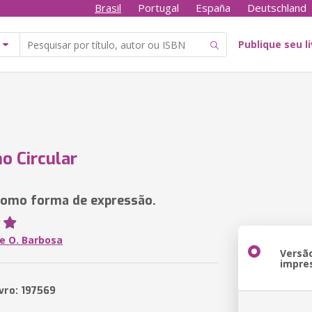
Brasil
Portugal
España
Deutschland
Publique seu l
no Circular
como forma de expressão.
e O. Barbosa
Versã
impre
ivro: 197569