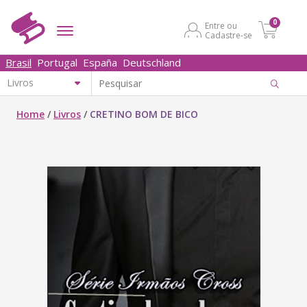
0
Entre ou
Cadastre-se
Brasil
Portugal
España
Deutschland
Home
/
Livros
/
CRETINO BOM DE BICO