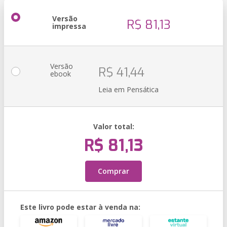
Versão
R$ 81,13
impressa
Versão
R$ 41,44
ebook
Leia em Pensática
Valor total:
R$ 81,13
Comprar
Este livro pode estar à venda na: