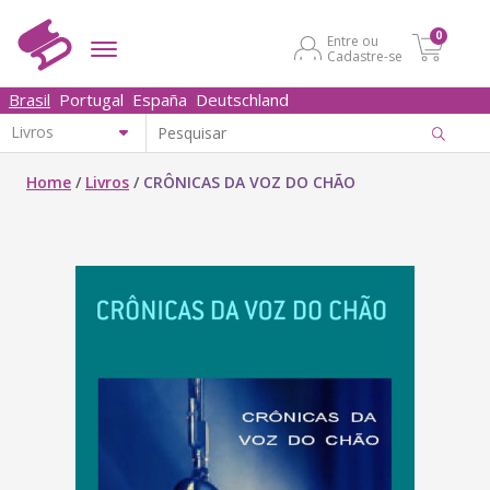
0
Entre ou
Cadastre-se
Brasil
Portugal
España
Deutschland
Home
/
Livros
/
CRÔNICAS DA VOZ DO CHÃO