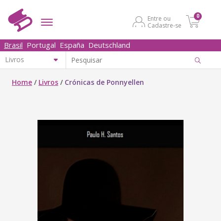
0
Entre ou
Cadastre-se
Brasil
Portugal
España
Deutschland
Home
/
Livros
/
Crónicas de Ponnyellen