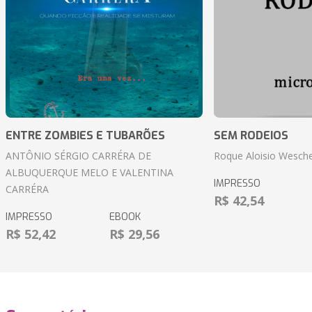
ENTRE ZOMBIES E TUBARÕES
SEM RODEIOS
ANTÔNIO SÉRGIO CARRÉRA DE
Roque Aloisio Wesche
ALBUQUERQUE MELO E VALENTINA
IMPRESSO
CARRÉRA
R$ 42,54
IMPRESSO
EBOOK
R$ 52,42
R$ 29,56