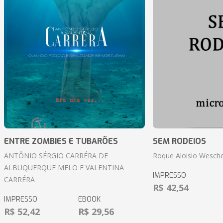
ENTRE ZOMBIES E TUBARÕES
SEM RODEIOS
ANTÔNIO SÉRGIO CARRÉRA DE
Roque Aloisio Wesche
ALBUQUERQUE MELO E VALENTINA
IMPRESSO
CARRÉRA
R$ 42,54
IMPRESSO
EBOOK
R$ 52,42
R$ 29,56