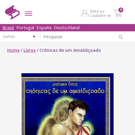
0
Entre ou
Cadastre-se
Brasil
Portugal
España
Deutschland
Home
/
Livros
/
Crônicas de um Amaldiçoado