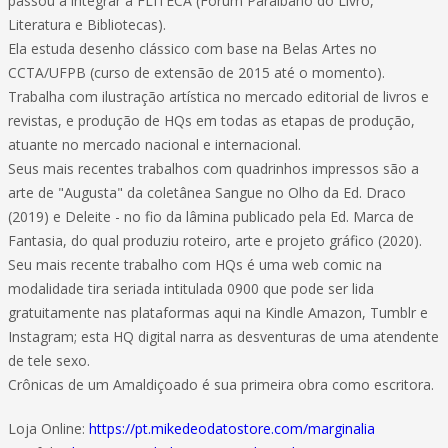
passou a integrar a FLITECA (Fórum Paraibano do Livro,
Literatura e Bibliotecas).
Ela estuda desenho clássico com base na Belas Artes no
CCTA/UFPB (curso de extensão de 2015 até o momento).
Trabalha com ilustração artística no mercado editorial de livros e
revistas, e produção de HQs em todas as etapas de produção,
atuante no mercado nacional e internacional.
Seus mais recentes trabalhos com quadrinhos impressos são a
arte de "Augusta" da coletânea Sangue no Olho da Ed. Draco
(2019) e Deleite - no fio da lâmina publicado pela Ed. Marca de
Fantasia, do qual produziu roteiro, arte e projeto gráfico (2020).
Seu mais recente trabalho com HQs é uma web comic na
modalidade tira seriada intitulada 0900 que pode ser lida
gratuitamente nas plataformas aqui na Kindle Amazon, Tumblr e
Instagram; esta HQ digital narra as desventuras de uma atendente
de tele sexo.
Crônicas de um Amaldiçoado é sua primeira obra como escritora.
Loja Online:
https://pt.mikedeodatostore.com/marginalia