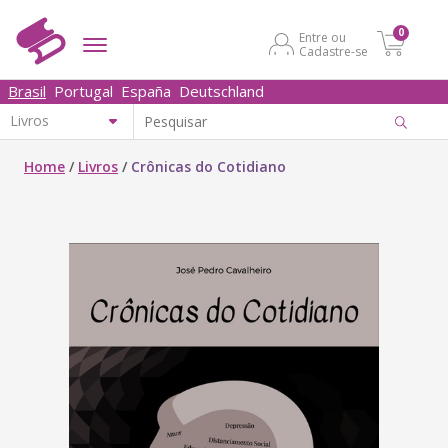
0
Entre ou
Cadastre-se
Brasil
Portugal
España
Deutschland
Home
/
Livros
/
Crônicas do Cotidiano