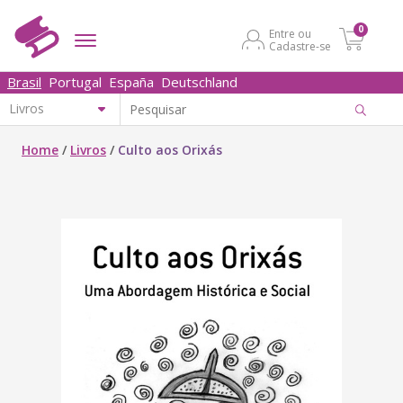
0
Entre ou
Cadastre-se
Brasil
Portugal
España
Deutschland
Home
/
Livros
/
Culto aos Orixás