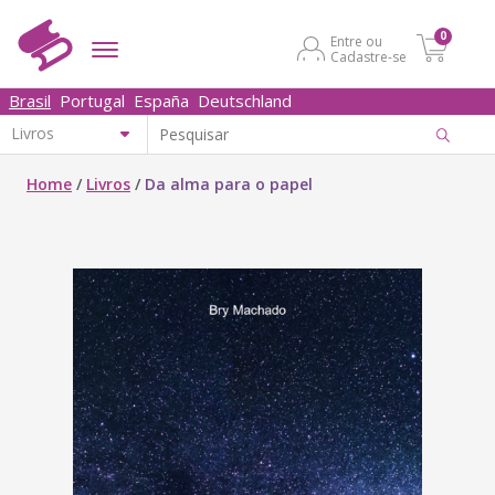
0
Entre ou
Cadastre-se
Brasil
Portugal
España
Deutschland
Home
/
Livros
/
Da alma para o papel