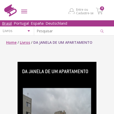
0
Entre ou
Cadastre-se
Brasil
Portugal
España
Deutschland
Home
/
Livros
/
DA JANELA DE UM APARTAMENTO