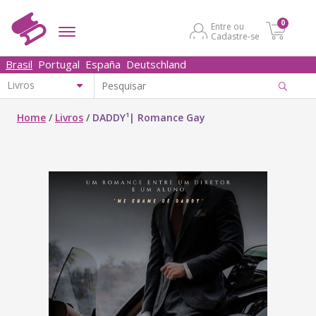
0
Entre ou
Cadastre-se
Brasil
Portugal
España
Deutschland
Home
/
Livros
/
DADDY¹| Romance Gay