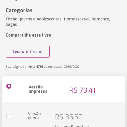
Categorias
Ficção, Jovens e Adolescentes, Homossexual, Romance,
Sagas
Compartilhe este livro
Leia um trecho
Esta página foi vista
4786
vezes desde 22/09/2020
Versão
R$ 79,41
impressa
Versão
R$ 35,50
ebook
Leia em Pensática