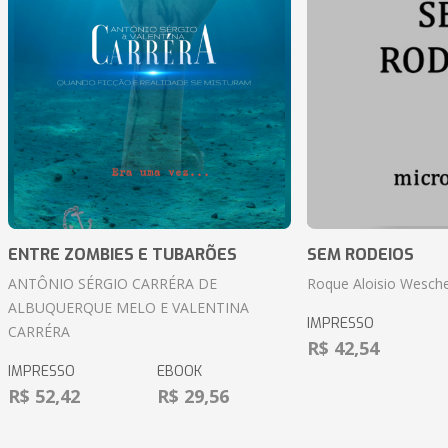
ENTRE ZOMBIES E TUBARÕES
SEM RODEIOS
ANTÔNIO SÉRGIO CARRÉRA DE
Roque Aloisio Wesche
ALBUQUERQUE MELO E VALENTINA
IMPRESSO
CARRÉRA
R$ 42,54
IMPRESSO
EBOOK
R$ 52,42
R$ 29,56