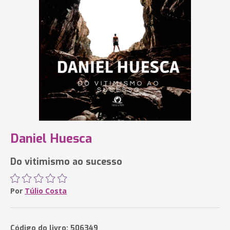
Daniel Huesca
Do vitimismo ao sucesso
Por
Túlio Costa
Código do livro: 506349