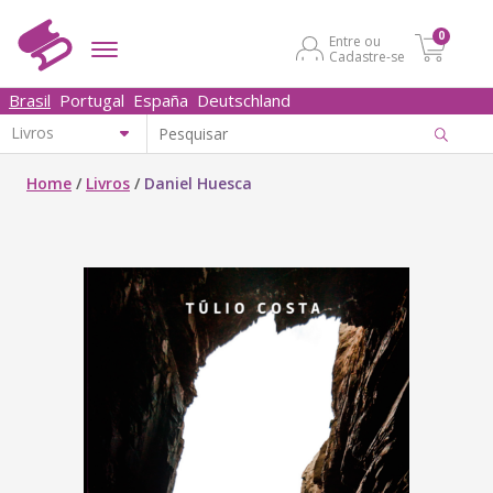
0
Entre ou
Cadastre-se
Brasil
Portugal
España
Deutschland
Home
/
Livros
/
Daniel Huesca