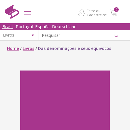
0
Entre ou
Cadastre-se
Brasil
Portugal
España
Deutschland
Home
/
Livros
/
Das denominações e seus equívocos