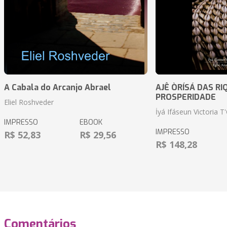
A Cabala do Arcanjo Abrael
AJÊ ÒRÍSÁ DAS RI
PROSPERIDADE
Eliel Roshveder
İyá Ifáseun Victoria T
IMPRESSO
EBOOK
IMPRESSO
R$ 52,83
R$ 29,56
R$ 148,28
Comentários