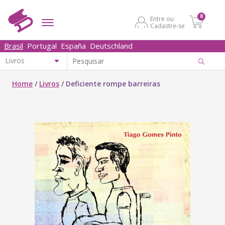
0
Entre ou
Cadastre-se
Brasil
Portugal
España
Deutschland
Home
/
Livros
/
Deficiente rompe barreiras