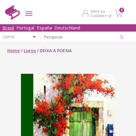
0
Entre ou
Cadastre-se
Brasil
Portugal
España
Deutschland
Home
/
Livros
/
DEIXA A POESIA