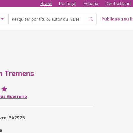
Brasil
Portugal
España
Deutschland
Publique seu l
um Tremens
los Guerreiro
ivro: 342925
s