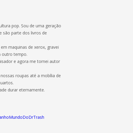
ultura pop. Sou de uma geração
 são parte dos livros de
s em maquinas de xerox, gravei
m outro tempo.
quisador e agora me tornei autor
nossas roupas até a mobília de
uartos.
dade durar eternamente.
/
tranhoMundoDoDrTrash