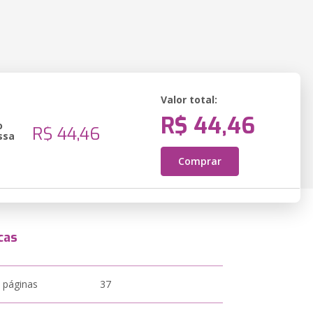
Valor total:
R$ 44,46
o
R$ 44,46
ssa
Comprar
cas
 páginas
37