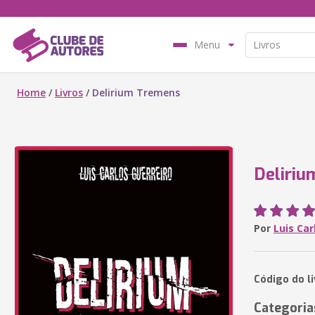
Menu
Home
/
Livros
/
Delirium Tremens
Deliri
Por
Luis Car
Código do l
Categoria