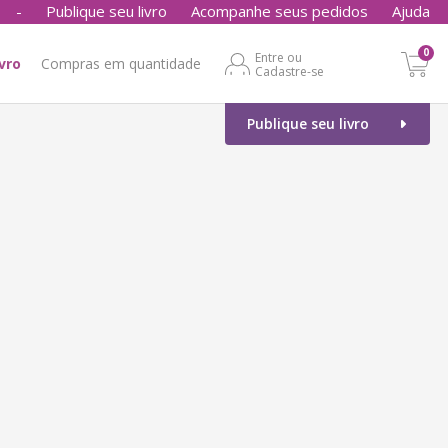
-
Publique seu livro
Acompanhe seus pedidos
Ajuda
0
Entre ou
ivro
Compras em quantidade
Cadastre-se
Publique seu livro