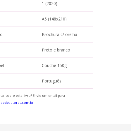
1 (2020)
A5 (148x210)
to
Brochura c/ orelha
Preto e branco
pel
Couche 150g
Português
ar sobre este livro? Envie um email para
ubedeautores.com.br