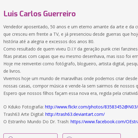
Luis Carlos Guerreiro
Vendedor aposentado, 50 anos e um eterno amante da arte e da c
que cresceu em frente a TV, e já presenciou desde guerras que hoje
história até a alegria e excessos dos anos 80.
Como resultado de quem viveu D.I.Y da geração punk criei fanzine
fitas piratas com capas que eu mesmo desenhava, mas isso foi e
Hoje me reinventei como fotógrafo, blogueiro, artista digital, pes
de livros.
Vivemos hoje um mundo de maravilhas onde podemos criar desde 
nossas casas, compor música e vende-la sem sairmos de nossos q
Espero que nossos filhos façam essa nova era, regida pela criativi
O Kduko Fotografia:
http://www.flickr.com/photos/83583452@N03
Trash63 Arte Digital:
http://trash63.deviantart.com/
O Estranho Mundo Do Dr. Trash:
https://www.facebook.com/OEs