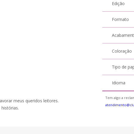
Edição
Formato
Acabamen
Coloração
Tipo de pa
Idioma
Tem algo a reclam
vorar meus queridos leitores.
atendimento@cl
histórias.