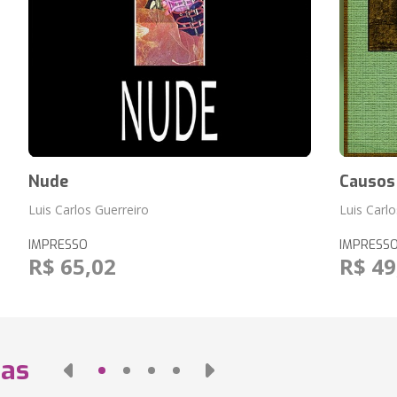
Nude
Causos
Luis Carlos Guerreiro
Luis Carlo
IMPRESSO
IMPRESS
R$ 65,02
R$ 49
das