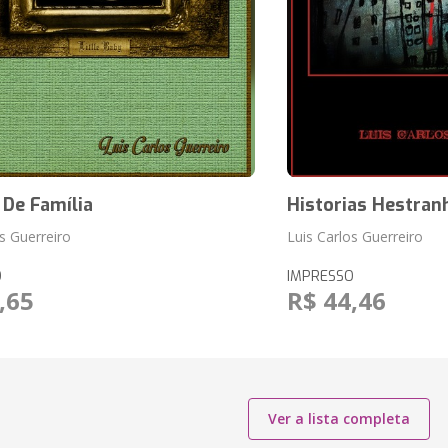
 De Família
Historias Hestran
s Guerreiro
Luis Carlos Guerreiro
O
IMPRESSO
,65
R$ 44,46
Ver a lista completa