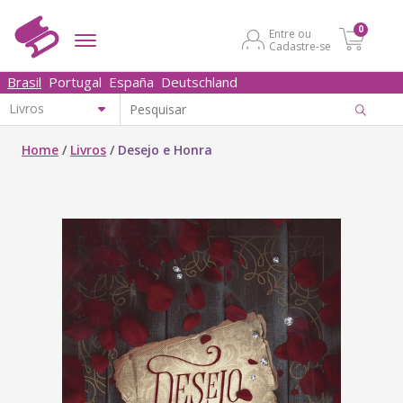
0
Entre ou
Cadastre-se
Brasil
Portugal
España
Deutschland
Home
/
Livros
/
Desejo e Honra