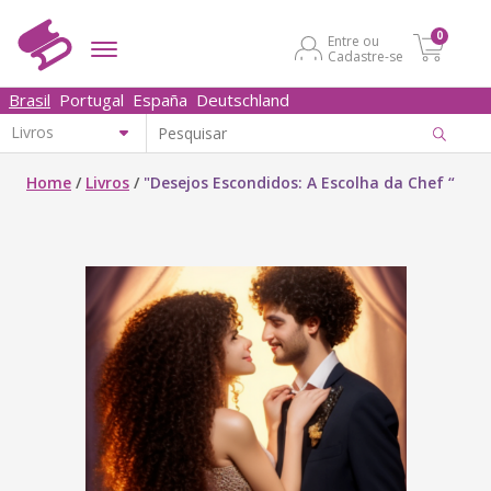
0
Entre ou
Cadastre-se
Brasil
Portugal
España
Deutschland
Home
/
Livros
/
"Desejos Escondidos: A Escolha da Chef “