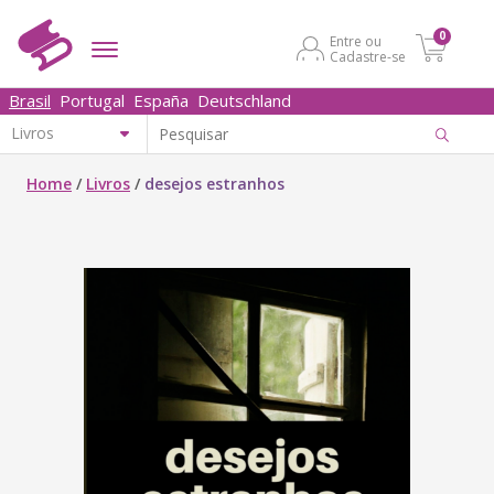
0
Entre ou
Cadastre-se
Brasil
Portugal
España
Deutschland
Home
/
Livros
/
desejos estranhos