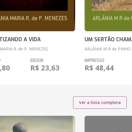
IZANDO A VIDA
UM SERTÃO CHAM
MARIA R. de P. MENEZES
ARLÂNIA M R de PINH
O
EBOOK
IMPRESSO
,80
R$ 23,63
R$ 48,44
Ver a lista completa