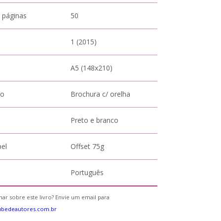
 páginas
50
1 (2015)
A5 (148x210)
to
Brochura c/ orelha
Preto e branco
pel
Offset 75g
Português
ar sobre este livro? Envie um email para
ubedeautores.com.br