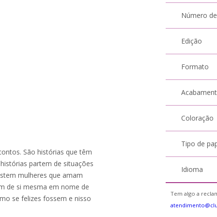
Número de
Edição
Formato
Acabamen
Coloração
Tipo de pa
ontos. São histórias que têm
histórias partem de situações
Idioma
Existem mulheres que amam
dem de si mesma em nome de
Tem algo a reclam
mo se felizes fossem e nisso
atendimento@cl