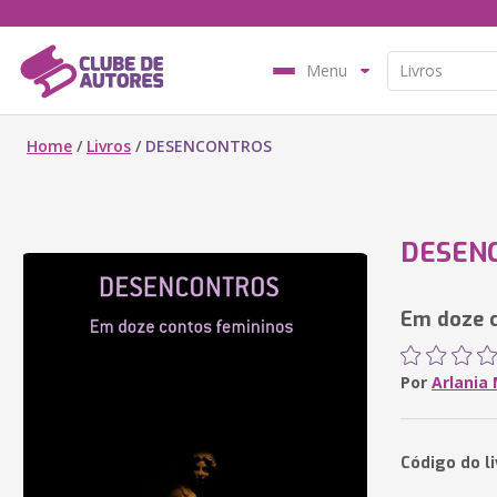
Menu
Home
/
Livros
/
DESENCONTROS
DESEN
Em doze 
Por
Arlania
Código do l