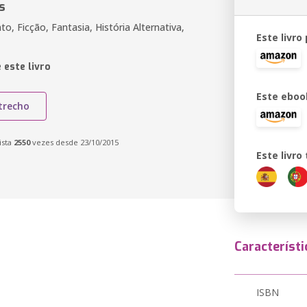
s
o, Ficção, Fantasia, História Alternativa,
Este livro
 este livro
Este eboo
trecho
ista
2550
vezes desde 23/10/2015
Este livr
Característi
ISBN