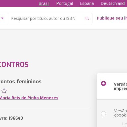
Brasil
Portugal
España
Deutschland
Publique seu l
CONTROS
contos femininos
Versã
impre
 Maria Reis de Pinho Menezes
Versã
ebook
ivro: 196643
Le