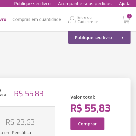
-
Publique seu livro
Acompanhe seus pedidos
Ajuda
0
Entre ou
ivro
Compras em quantidade
Cadastre-se
Publique seu livro
o
R$ 55,83
ssa
Valor total:
R$ 55,83
o
R$ 23,63
Comprar
ia em Pensática