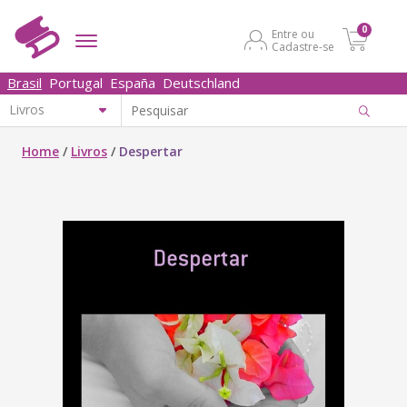
0
Entre ou
Cadastre-se
Brasil
Portugal
España
Deutschland
Home
/
Livros
/
Despertar