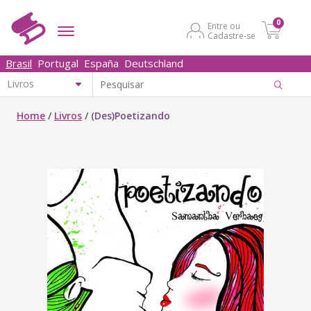
0
Entre ou
Cadastre-se
Brasil
Portugal
España
Deutschland
Home
/
Livros
/
(Des)Poetizando