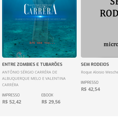
ENTRE ZOMBIES E TUBARÕES
SEM RODEIOS
ANTÔNIO SÉRGIO CARRÉRA DE
Roque Aloisio Wesche
ALBUQUERQUE MELO E VALENTINA
IMPRESSO
CARRÉRA
R$ 42,54
IMPRESSO
EBOOK
R$ 52,42
R$ 29,56