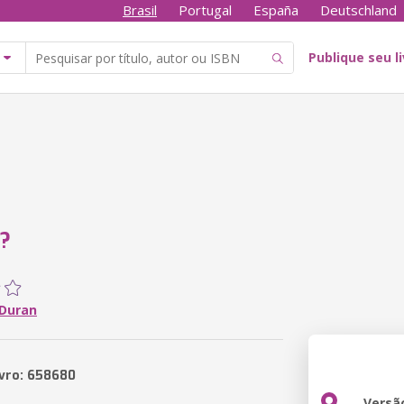
Brasil
Portugal
España
Deutschland
Publique seu l
?
 Duran
ivro: 658680
Versã