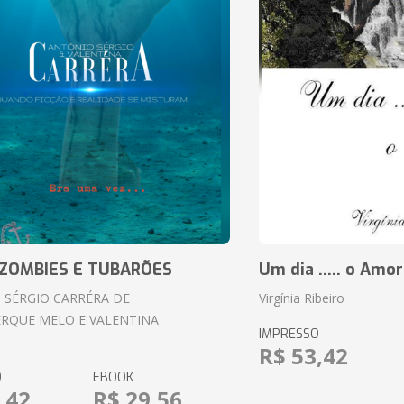
ZOMBIES E TUBARÕES
Um dia ..... o Amor
 SÉRGIO CARRÉRA DE
Virgínia Ribeiro
RQUE MELO E VALENTINA
IMPRESSO
R$ 53,42
O
EBOOK
,42
R$ 29,56