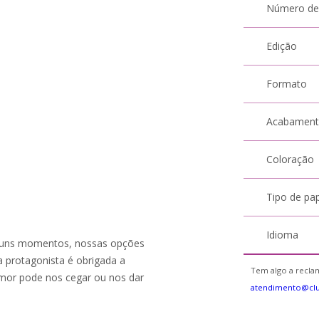
Número de
Edição
Formato
Acabamen
Coloração
Tipo de pa
Idioma
lguns momentos, nossas opções
 protagonista é obrigada a
Tem algo a reclam
amor pode nos cegar ou nos dar
atendimento@cl