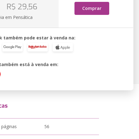
o
R$ 29,56
Comprar
eia em Pensática
k também pode estar à venda na:
o também está à venda em:
cas
 páginas
56