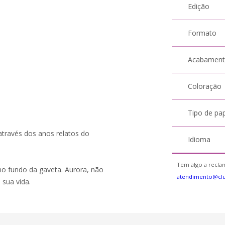
Edição
Formato
Acabamen
Coloração
Tipo de pa
através dos anos relatos do
Idioma
Tem algo a reclam
o fundo da gaveta. Aurora, não
atendimento@cl
 sua vida.