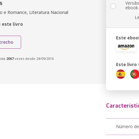
s
Versã
ebook
o e Romance, Literatura Nacional
L
 este livro
Este eboo
trecho
ista
2067
vezes desde 24/09/2016
Este livr
Característi
Número de