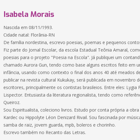
Isabela Morais
Nascida em 08/11/1993.
Cidade natal: Florânia-RN
De família nordestina, escrevo poesias, poemas e pequenos conto
Fiz parte do Jornal Escolar, da escola Estadual Teônia Amaral, 
poesias para o projeto "Poesia na Escola". Já publiquei um conta
chamado Aurora Gun, tendo como base alguns escritos feito em um 
infância, usando como contexto o final dos anos 40 até meados de
publicar na revista cultural Kukukay, será publicada em novembro 
escritores, principalmente os contistas brasileios. Entre eles: Lygia
Lispector. Entusiasta da literatura regionalista, tendo como referên
Queiroz.
Sou Espiritualista, coleciono livros. Estudo por conta própria a obra
Kardec ou Hippolyte Léon Denizard Rivail. Sou fascinada por música
samba de raiz, jovem guarda, mpb, boleros e chorinho.
Escrevo também no Recanto das Letras.