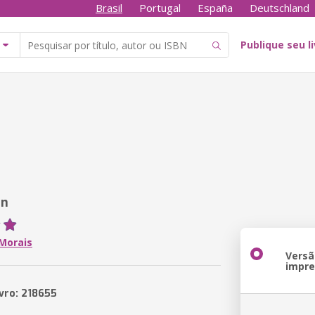
Brasil
Portugal
España
Deutschland
Publique seu l
un
 Morais
Versã
impr
ivro: 218655