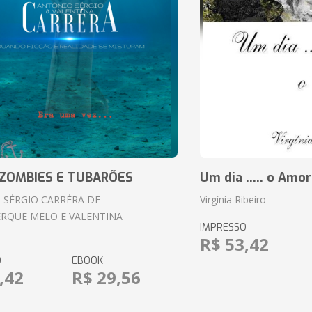
ZOMBIES E TUBARÕES
Um dia ..... o Amor
 SÉRGIO CARRÉRA DE
Virgínia Ribeiro
RQUE MELO E VALENTINA
IMPRESSO
R$ 53,42
O
EBOOK
,42
R$ 29,56