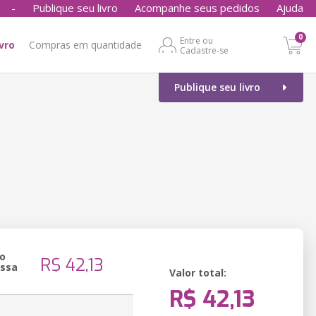
-
Publique seu livro
Acompanhe seus pedidos
Ajuda
0
Entre ou
ivro
Compras em quantidade
Cadastre-se
Publique seu livro
o
R$ 42,13
essa
Valor total:
R$ 42,13