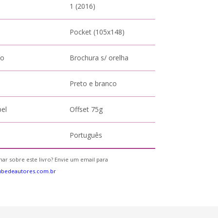
1 (2016)
Pocket (105x148)
to
Brochura s/ orelha
Preto e branco
pel
Offset 75g
Português
ar sobre este livro? Envie um email para
ubedeautores.com.br