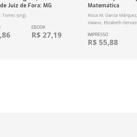
de Juiz de Fora: MG
Matemática
P. Torres (org)
Rosa M. García Márquez
Vaiano, Elizabeth Gervaz
O
EBOOK
,86
R$ 27,19
IMPRESSO
R$ 55,88