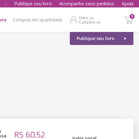
-
Publique seu livro
Acompanhe seus pedidos
Ajuda
0
Entre ou
ivro
Compras em quantidade
Cadastre-se
Publique seu livro
o
R$ 60,52
ssa
Valor total: