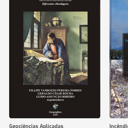
Geociências Aplicadas
Incênd