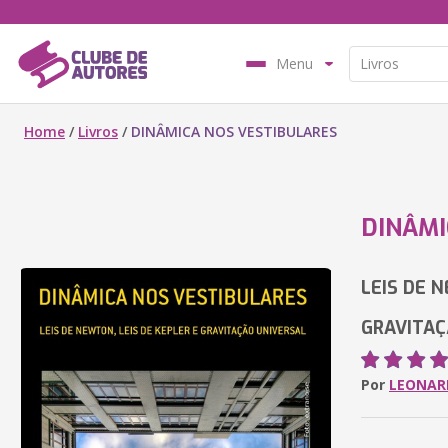
Menu
Home
/
Livros
/
DINÂMICA NOS VESTIBULARES
DINÂMI
LEIS DE 
GRAVITAÇ
Por
LEONARD