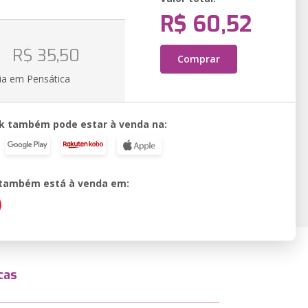
R$ 60,52
o
R$ 35,50
Comprar
ia em Pensática
k também pode estar à venda na:
o também está à venda em:
cas