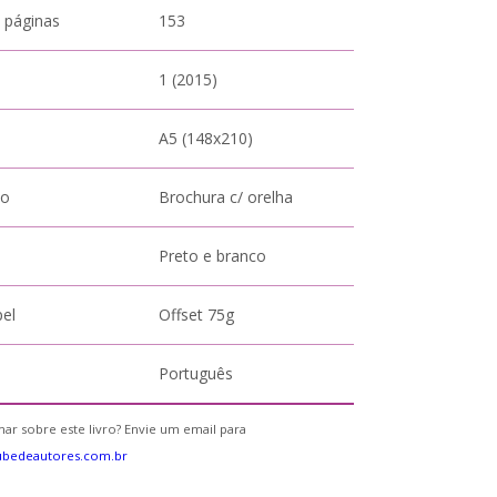
 páginas
153
1 (2015)
A5 (148x210)
to
Brochura c/ orelha
Preto e branco
pel
Offset 75g
Português
ar sobre este livro? Envie um email para
ubedeautores.com.br