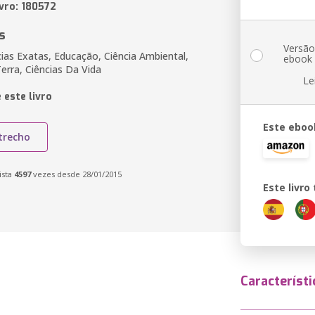
ivro: 180572
s
Versã
cias Exatas, Educação, Ciência Ambiental,
ebook
erra, Ciências Da Vida
Le
 este livro
Este eboo
trecho
ista
4597
vezes desde 28/01/2015
Este livr
Característi