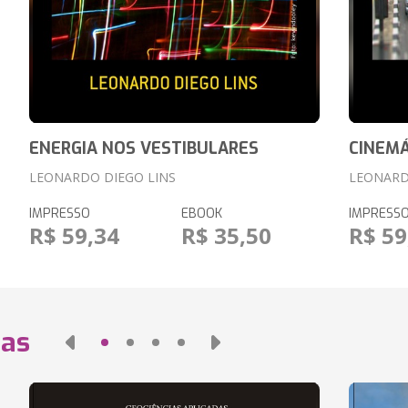
ENERGIA NOS VESTIBULARES
CINEMÁ
LEONARDO DIEGO LINS
LEONARD
IMPRESSO
EBOOK
IMPRESS
R$ 59,34
R$ 35,50
R$ 59
das