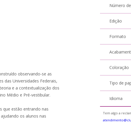
Número de
Edição
Formato
Acabamen
Coloração
construído observando-se as
es das Universidades Federais,
Tipo de pa
teoria e a contextualização dos
no Médio e Pré-vestibular.
Idioma
s que estão entrando nas
Tem algo a reclam
 ajudando os alunos nas
atendimento@cl