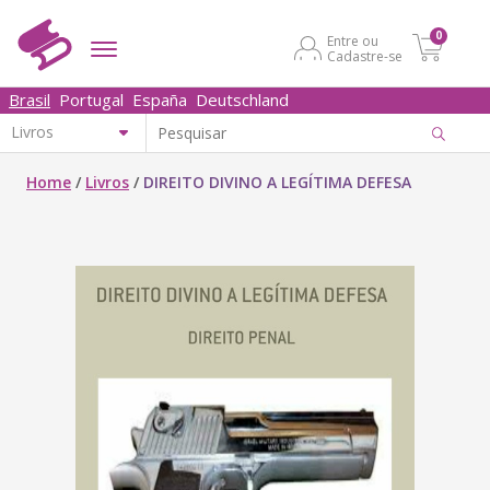
0
Entre ou
Cadastre-se
Brasil
Portugal
España
Deutschland
Home
/
Livros
/
DIREITO DIVINO A LEGÍTIMA DEFESA