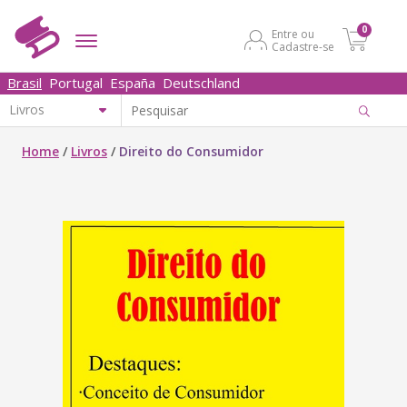
0
Entre ou
Cadastre-se
Brasil
Portugal
España
Deutschland
Home
/
Livros
/
Direito do Consumidor