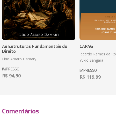
As Estruturas Fundamentais do
CAPAG
Direito
Ricardo Ramos da Roc
Lírio Amaro Damary
Yukio Sangara
IMPRESSO
IMPRESSO
R$ 94,90
R$ 119,99
Comentários