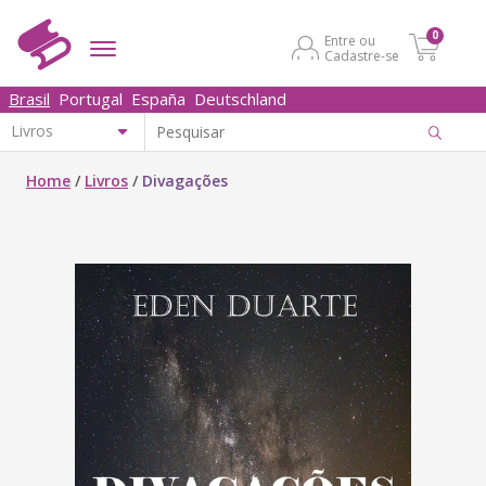
0
Entre ou
Cadastre-se
Brasil
Portugal
España
Deutschland
Home
/
Livros
/
Divagações