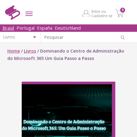
0
Entre ou
Cadastre-se
Brasil
Portugal
España
Deutschland
Home
/
Livros
/
Dominando o Centro de Administração
do Microsoft 365 Um Guia Passo a Passo