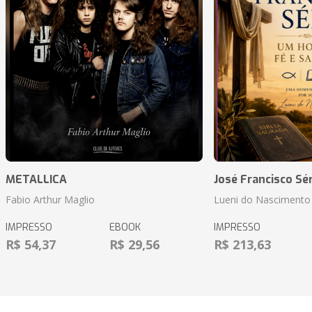
METALLICA
José Francisco Sér
Fabio Arthur Maglio
Lueni do Nascimento 
IMPRESSO
EBOOK
IMPRESSO
R$ 54,37
R$ 29,56
R$ 213,63