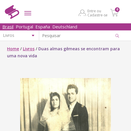
0
Entre ou
Cadastre-se
Brasil
Portugal
España
Deutschland
Home
/
Livros
/
Duas almas gêmeas se encontram para
uma nova vida