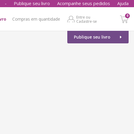
-
Publique seu livro
Acompanhe seus pedidos
Ajuda
0
Entre ou
ivro
Compras em quantidade
Cadastre-se
Publique seu livro