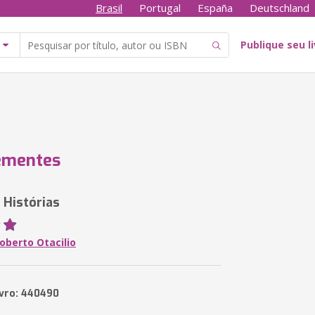
Brasil
Portugal
España
Deutschland
Publique seu l
ementes
Histórias
oberto Otacilio
ivro: 440490