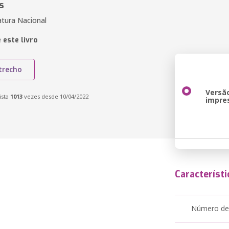
s
atura Nacional
 este livro
trecho
Versã
ista
1013
vezes desde 10/04/2022
impre
Característi
Número de