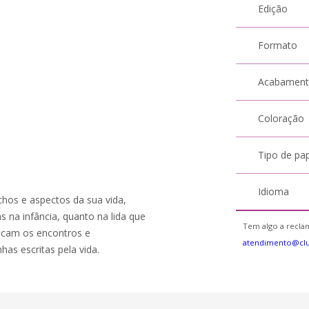
Edição
Formato
Acabamen
Coloração
Tipo de pa
Idioma
chos e aspectos da sua vida,
na infância, quanto na lida que
Tem algo a reclam
acam os encontros e
atendimento@cl
has escritas pela vida.