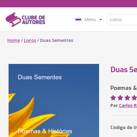
Menu
Home
/
Livros
/
Duas Sementes
Duas S
Poemas & 
Por
Carlos R
Código do l