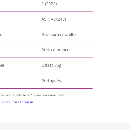
1 (2022)
A5 (148x210)
to
Brochura c/ orelha
Preto e branco
pel
Offset 75g
Português
ar sobre este livro? Envie um email para
ubedeautores.com.br