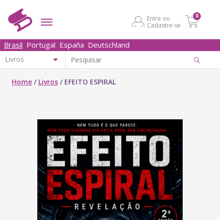
0
Entre ou
Cadastre-se
Brasil
Portugal
España
Deutschland
Home
/
Livros
/
EFEITO ESPIRAL