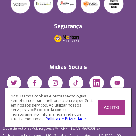
Segurança
Mídias Sociais
Nós usamos cookies e outras tecnologias
semelhantes para melhorar a sua experiência
em nossos serviços. Ao utilizar nossos
ACEITO
serviços, você concorda com tal
monitoramento. Informamos ainda que
atualizamos nossa
Política de Privacidade
.
Clube de Autores Publicações S/A - CNPJ: 16.779.786/0001-27
Av. Juscelino Kubitscheck, 350 - 2 andar - Centro, Joinville - SC, 89201-100