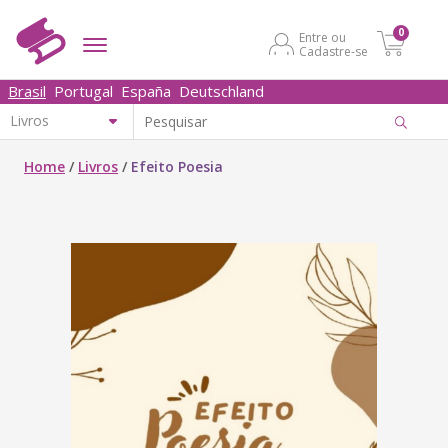
0
Entre ou
Cadastre-se
Brasil
Portugal
España
Deutschland
Home
/
Livros
/
Efeito Poesia