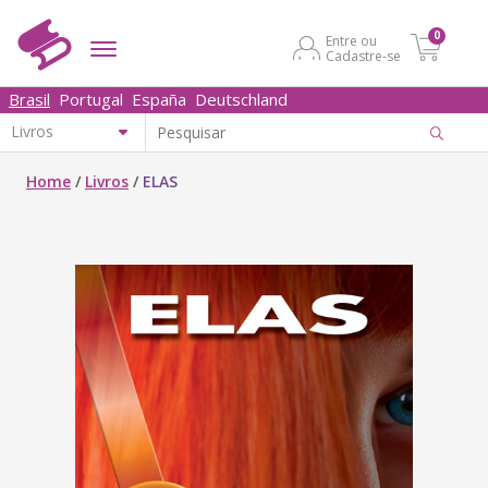
0
Entre ou
Cadastre-se
Brasil
Portugal
España
Deutschland
Home
/
Livros
/
ELAS