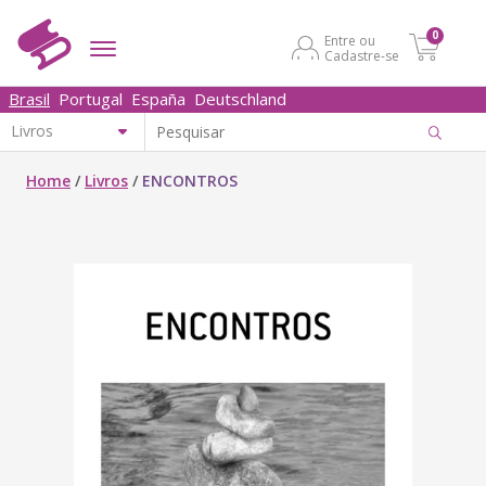
0
Entre ou
Cadastre-se
Brasil
Portugal
España
Deutschland
Home
/
Livros
/
ENCONTROS