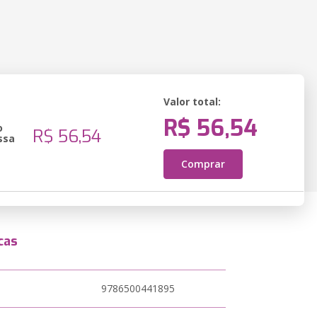
Valor total:
R$ 56,54
o
R$ 56,54
ssa
Comprar
cas
9786500441895