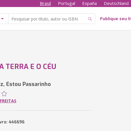
Brasil
Portugal
España
Deutschland
Publique seu l
A TERRA E O CÉU
iz, Estou Passarinho
 FREITAS
ivro: 446696