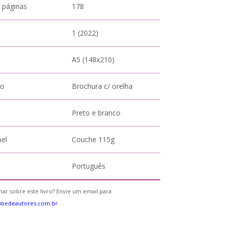
 páginas
178
1 (2022)
A5 (148x210)
to
Brochura c/ orelha
Preto e branco
pel
Couche 115g
Português
ar sobre este livro? Envie um email para
ubedeautores.com.br