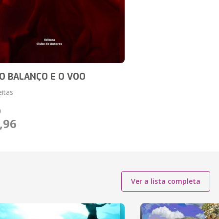
O BALANÇO E O VOO
eitas
O
,96
Ver a lista completa