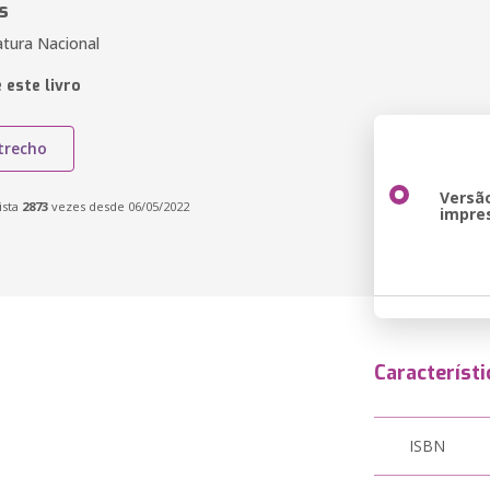
s
atura Nacional
 este livro
trecho
Versã
ista
2873
vezes desde 06/05/2022
impre
Característi
ISBN