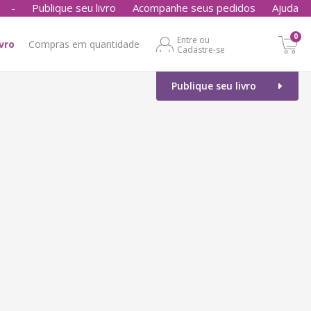
-
Publique seu livro
Acompanhe seus pedidos
Ajuda
0
Entre ou
ivro
Compras em quantidade
Cadastre-se
Publique seu livro