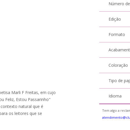
Número de
Edição
Formato
Acabamen
Coloração
Tipo de pa
etisa Marli F Freitas, em cujo
Idioma
ou Feliz, Estou Passarinho"
 contexto natural que é
Tem algo a reclam
para os leitores que se
atendimento@cl