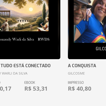
 TUDO ESTÁ CONECTADO
A CONQUISTA
 WARLI DA SILVA
GILCOSME
O
EBOOK
IMPRESSO
0,17
R$ 53,31
R$ 40,80