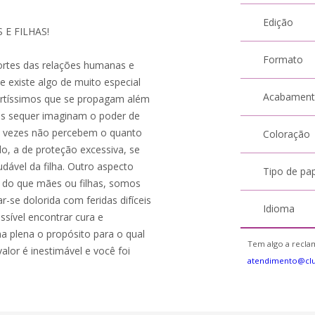
Edição
 E FILHAS!
Formato
fortes das relações humanas e
 existe algo de muito especial
Acabamen
 fortíssimos que se propagam além
es sequer imaginam o poder de
as vezes não percebem o quanto
Coloração
o, a de proteção excessiva, se
dável da filha. Outro aspecto
Tipo de pa
 do que mães ou filhas, somos
-se dolorida com feridas difíceis
Idioma
ossível encontrar cura e
a plena o propósito para o qual
Tem algo a reclam
alor é inestimável e você foi
atendimento@cl