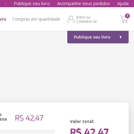
-
Publique seu livro
Acompanhe seus pedidos
Ajuda
0
Entre ou
ivro
Compras em quantidade
Cadastre-se
Publique seu livro
o
R$ 42,47
ssa
Valor total:
R$ 42,47