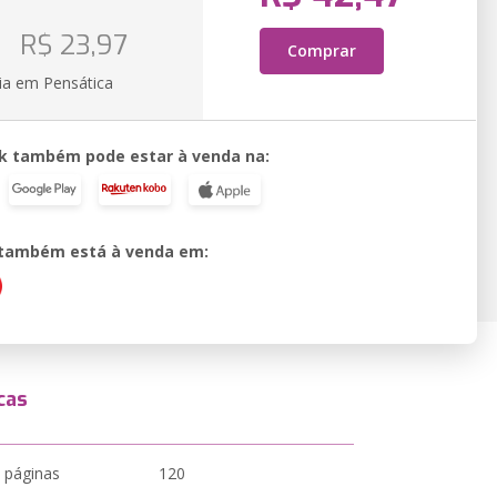
o
R$ 23,97
Comprar
ia em Pensática
k também pode estar à venda na:
o também está à venda em:
cas
 páginas
120