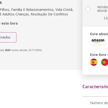
s
Versã
ilhos, Família E Relacionamentos, Vida Cristã,
ebook
 E Adultos Crianças, Resolução De Conflitos
Le
 este livro
Este eboo
trecho
ista
2561
vezes desde 21/11/2016
Este livr
Característi
Número de