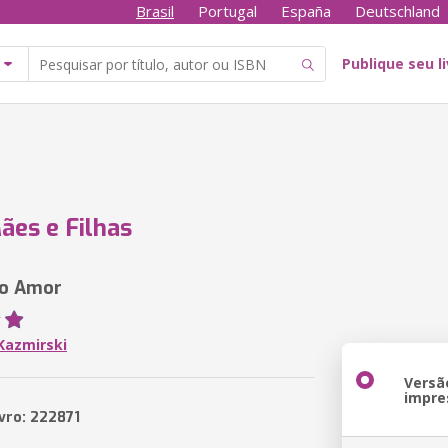
Brasil
Portugal
España
Deutschland
Publique seu l
ães e Filhas
do Amor
Kazmirski
Versã
impre
ivro: 222871