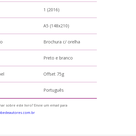
1 (2016)
A5 (148x210)
to
Brochura c/ orelha
Preto e branco
pel
Offset 75g
Português
ar sobre este livro? Envie um email para
ubedeautores.com.br