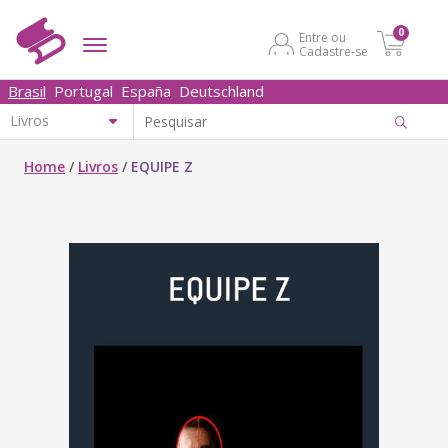
0
Entre ou
Cadastre-se
Brasil
Portugal
España
Deutschland
Home
/
Livros
/
EQUIPE Z