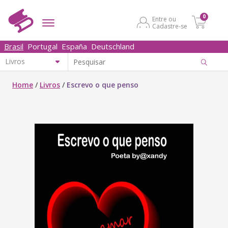
0
Entre ou
Cadastre-se
Brasil
Portugal
España
Deutschland
Home
/
Livros
/
Escrevo o que penso