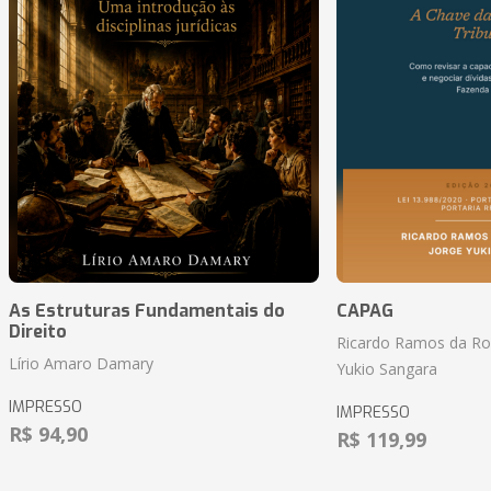
As Estruturas Fundamentais do
CAPAG
Direito
Ricardo Ramos da Roc
Lírio Amaro Damary
Yukio Sangara
IMPRESSO
IMPRESSO
R$ 94,90
R$ 119,99