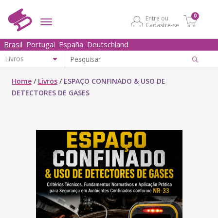
0
Entre ou
Cadastre-se
Brasil
Portugal
España
Deutschland
Home
/
Livros
/
ESPAÇO CONFINADO & USO DE
DETECTORES DE GASES