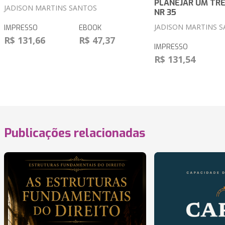
PLANEJAR UM TR
JADISON MARTINS SANTOS
NR 35
JADISON MARTINS 
IMPRESSO
EBOOK
R$ 131,66
R$ 47,37
IMPRESSO
R$ 131,54
Publicações relacionadas