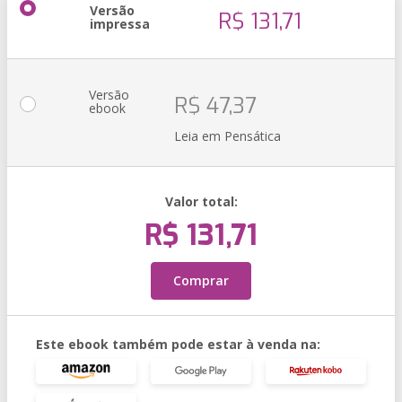
Versão
R$ 131,71
impressa
Versão
R$ 47,37
ebook
Leia em Pensática
Valor total:
R$ 131,71
Comprar
Este ebook também pode estar à venda na: