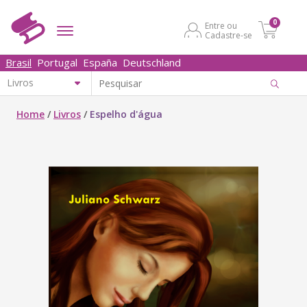
0
Entre ou
Cadastre-se
Brasil
Portugal
España
Deutschland
Home
/
Livros
/
Espelho d'água